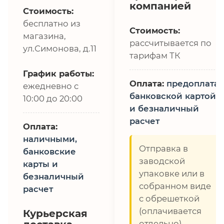
компанией
Стоимость:
бесплатно из
Стоимость:
магазина,
рассчитывается по
ул.Симонова, д.11
тарифам ТК
График работы:
Оплата:
предоплата,
ежедневно с
банковской картой
10:00 до 20:00
и безналичный
расчет
Оплата:
наличными,
Отправка в
банковские
заводской
карты и
упаковке или в
безналичный
собранном виде
расчет
с обрешеткой
(оплачивается
Курьерская
отдельно)