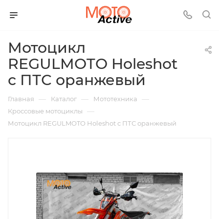
Мотоцикл
REGULMOTO Holeshot
с ПТС оранжевый
—
—
—
Главная
Каталог
Мототехника
—
Кроссовые мотоциклы
Мотоцикл REGULMOTO Holeshot с ПТС оранжевый