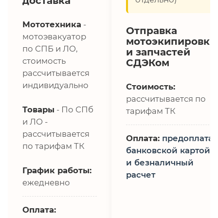
доставка
Мототехника
-
Отправка
мотоэвакуатор
мотоэкипировки
по СПБ и ЛО,
и запчастей
стоимость
СДЭКом
рассчитывается
индивидуально
Стоимость:
рассчитывается по
Товары
- По СПб
тарифам ТК
и ЛО -
рассчитывается
Оплата:
предоплата,
по тарифам ТК
банковской картой
и безналичный
График работы:
расчет
ежедневно
Оплата: