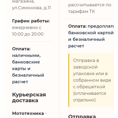
магазина,
рассчитывается по
ул.Симонова, д.11
тарифам ТК
График работы:
Оплата:
предоплата,
ежедневно с
банковской картой
10:00 до 20:00
и безналичный
расчет
Оплата:
наличными,
Отправка в
банковские
заводской
карты и
упаковке или в
безналичный
собранном виде
расчет
с обрешеткой
(оплачивается
Курьерская
доставка
отдельно)
Мототехника
-
Отправка