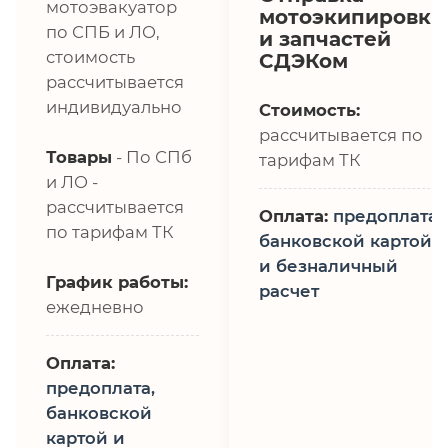
мотоэвакуатор
мотоэкипировки
по СПБ и ЛО,
и запчастей
стоимость
СДЭКом
рассчитывается
индивидуально
Стоимость:
рассчитывается по
Товары
- По СПб
тарифам ТК
и ЛО -
рассчитывается
Оплата:
предоплата,
по тарифам ТК
банковской картой
и безналичный
График работы:
расчет
ежедневно
Оплата:
предоплата,
банковской
картой и