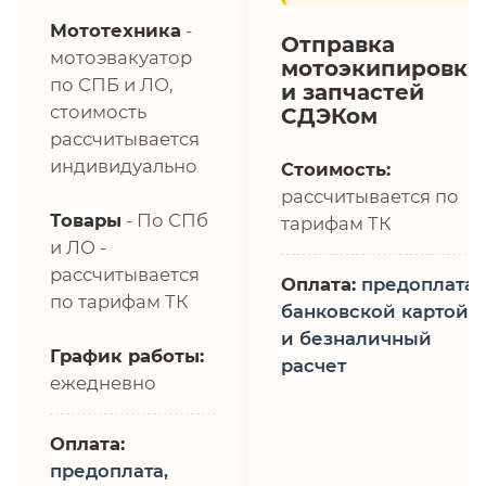
Мототехника
-
Отправка
мотоэвакуатор
мотоэкипировки
по СПБ и ЛО,
и запчастей
стоимость
СДЭКом
рассчитывается
индивидуально
Стоимость:
рассчитывается по
Товары
- По СПб
тарифам ТК
и ЛО -
рассчитывается
Оплата:
предоплата,
по тарифам ТК
банковской картой
и безналичный
График работы:
расчет
ежедневно
Оплата:
предоплата,