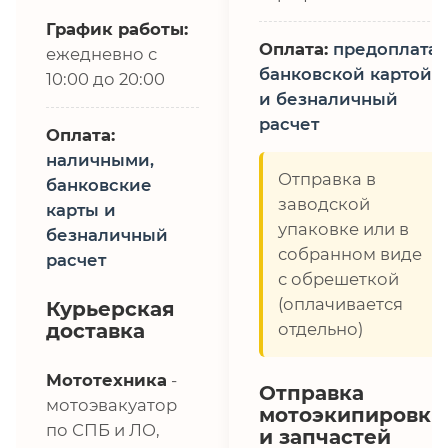
График работы:
Оплата:
предоплата,
ежедневно с
банковской картой
10:00 до 20:00
и безналичный
расчет
Оплата:
наличными,
Отправка в
банковские
заводской
карты и
упаковке или в
безналичный
собранном виде
расчет
с обрешеткой
(оплачивается
Курьерская
доставка
отдельно)
Мототехника
-
Отправка
мотоэвакуатор
мотоэкипировки
по СПБ и ЛО,
и запчастей