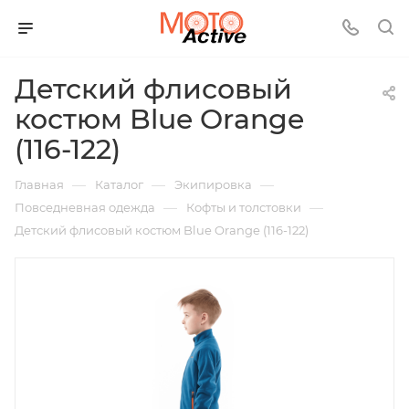
Детский флисовый
костюм Blue Orange
(116-122)
—
—
—
Главная
Каталог
Экипировка
—
—
Повседневная одежда
Кофты и толстовки
Детский флисовый костюм Blue Orange (116-122)