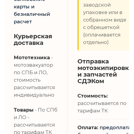
заводской
карты и
упаковке или в
безналичный
собранном виде
расчет
с обрешеткой
(оплачивается
Курьерская
доставка
отдельно)
Мототехника
-
Отправка
мотоэвакуатор
мотоэкипировки
по СПБ и ЛО,
и запчастей
стоимость
СДЭКом
рассчитывается
индивидуально
Стоимость:
рассчитывается по
Товары
- По СПб
тарифам ТК
и ЛО -
рассчитывается
Оплата:
предоплата,
по тарифам ТК