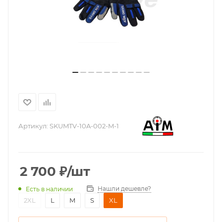
Артикул:
SKUMTV-10A-002-M-1
2 700
₽
/шт
Нашли дешевле?
Есть в наличии
2XL
L
M
S
XL