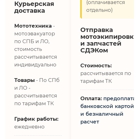
(оплачивается
Курьерская
доставка
отдельно)
Мототехника
-
Отправка
мотоэвакуатор
мотоэкипировки
по СПБ и ЛО,
и запчастей
стоимость
СДЭКом
рассчитывается
индивидуально
Стоимость:
рассчитывается по
Товары
- По СПб
тарифам ТК
и ЛО -
рассчитывается
Оплата:
предоплата,
по тарифам ТК
банковской картой
и безналичный
График работы:
расчет
ежедневно