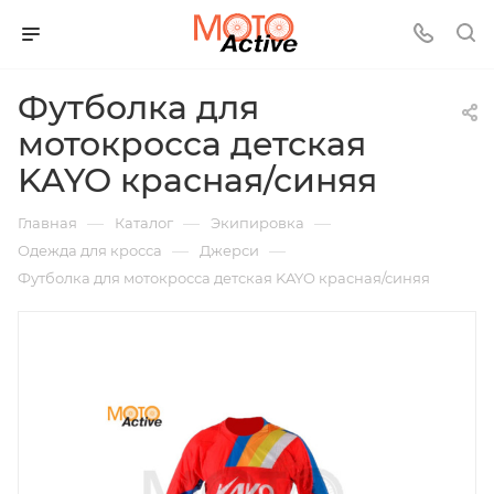
Футболка для
мотокросса детская
KAYO красная/синяя
—
—
—
Главная
Каталог
Экипировка
—
—
Одежда для кросса
Джерси
Футболка для мотокросса детская KAYO красная/синяя