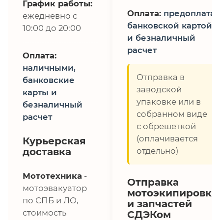
График работы:
Оплата:
предоплата,
ежедневно с
банковской картой
10:00 до 20:00
и безналичный
расчет
Оплата:
наличными,
Отправка в
банковские
заводской
карты и
упаковке или в
безналичный
собранном виде
расчет
с обрешеткой
(оплачивается
Курьерская
доставка
отдельно)
Мототехника
-
Отправка
мотоэвакуатор
мотоэкипировки
по СПБ и ЛО,
и запчастей
стоимость
СДЭКом