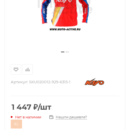
Артикул:
SKU020012-929-6315-1
1 447
₽
/шт
Нашли дешевле?
Нет в наличии
XL