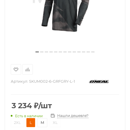
Артикул:
SKUM002-6-GRFGRY-L-1
3 234
₽
/шт
Нашли дешевле?
Есть в наличии
2XL
L
M
XL