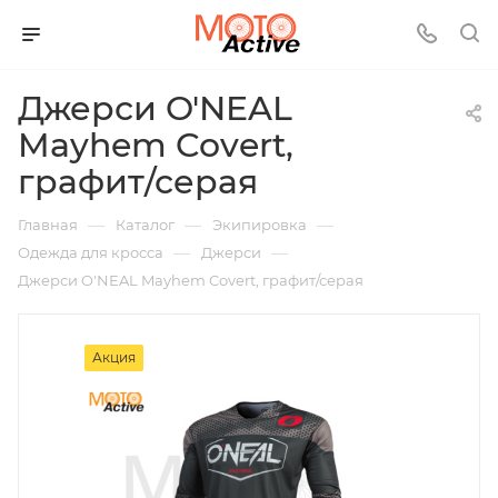
Джерси O'NEAL
Mayhem Covert,
графит/серая
—
—
—
Главная
Каталог
Экипировка
—
—
Одежда для кросса
Джерси
Джерси O'NEAL Mayhem Covert, графит/серая
Акция