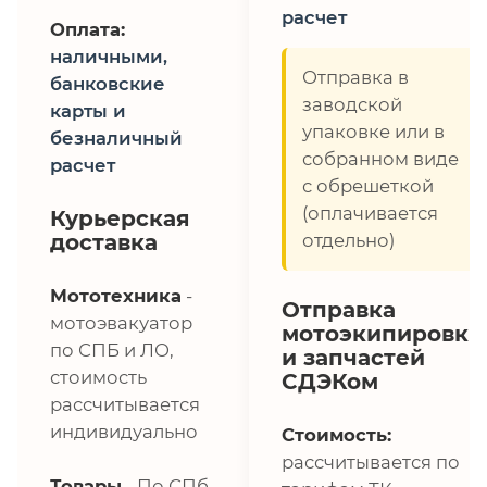
расчет
Оплата:
наличными,
Отправка в
банковские
заводской
карты и
упаковке или в
безналичный
собранном виде
расчет
с обрешеткой
(оплачивается
Курьерская
доставка
отдельно)
Мототехника
-
Отправка
мотоэвакуатор
мотоэкипировки
по СПБ и ЛО,
и запчастей
стоимость
СДЭКом
рассчитывается
индивидуально
Стоимость:
рассчитывается по
Товары
- По СПб