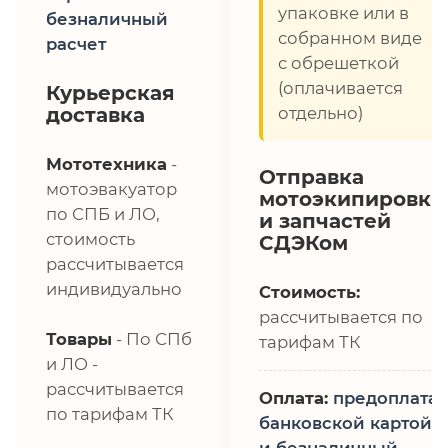
упаковке или в
безналичный
собранном виде
расчет
с обрешеткой
(оплачивается
Курьерская
доставка
отдельно)
Мототехника
-
Отправка
мотоэвакуатор
мотоэкипировки
по СПБ и ЛО,
и запчастей
стоимость
СДЭКом
рассчитывается
индивидуально
Стоимость:
рассчитывается по
Товары
- По СПб
тарифам ТК
и ЛО -
рассчитывается
Оплата:
предоплата,
по тарифам ТК
банковской картой
и безналичный