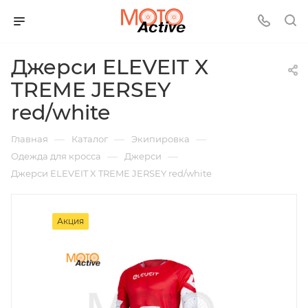
Джерси ELEVEIT X
TREME JERSEY
red/white
—
—
—
Главная
Каталог
Экипировка
—
—
Одежда для кросса
Джерси
Джерси ELEVEIT X TREME JERSEY red/white
Акция