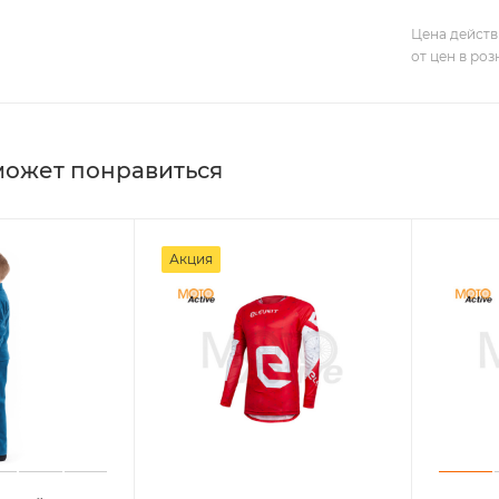
Цена действ
от цен в ро
может понравиться
Акция