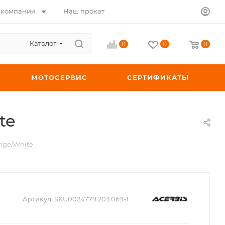
 компании
Наш прокат
Каталог
0
0
0
МОТОСЕРВИС
СЕРТИФИКАТЫ
te
nge/White
Артикул:
SKU0024779.203.069-1