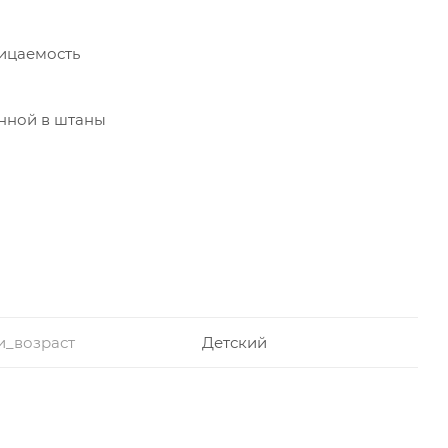
ицаемость
енной в штаны
и_возраст
Детский