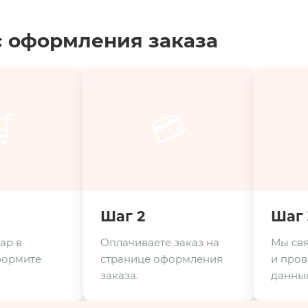
 оформления заказа

💳
Шаг 2
Шаг 
ар в
Оплачиваете заказ на
Мы свя
формите
странице оформления
и пров
заказа.
данные