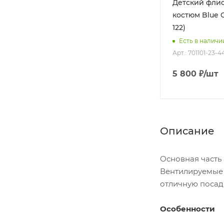
КОСТЮМ FINNTRAIL ATLAS
Детский фли
MX PRO
CAMOARMY 3440 (L)
костюм Blue O
122)
Нет в наличии
Арт.: 3440-camoarmy-L
Есть в наличи
Арт.: 701101-23-4
35 999
₽
/шт
5 800
₽
/шт
Описание
Основная часть 
Вентилируемые 
отличную посад
Особенности