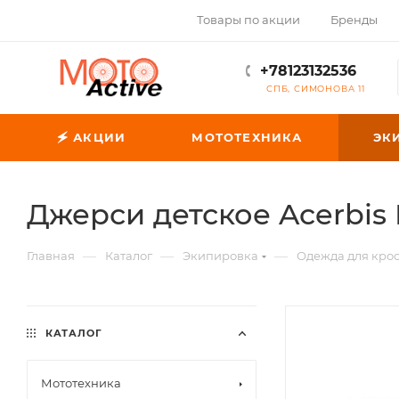
Товары по акции
Бренды
+78123132536
СПБ, СИМОНОВА 11
🗲 АКЦИИ
МОТОТЕХНИКА
ЭК
Джерси детское Acerbis
—
—
—
Главная
Каталог
Экипировка
Одежда для кро
КАТАЛОГ
Мототехника