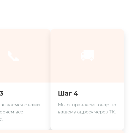
📞
🚚
3
Шаг 4
зываемся с вами
Мы отправляем товар по
еряем все
вашему адресу через ТК.
.