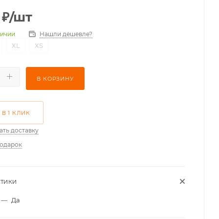
₽
/шт
Нашли дешевле?
личии
XL
XS
В КОРЗИНУ
 В 1 КЛИК
ать доставку
подарок
СТИКИ
—
Да