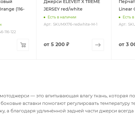
совый
Джерси ELEVEIT X TREME
Перчат
range (116-
JERSEY red/white
Linear 
Есть в наличии
Есть в
Арт.: SKUMX176-redwhite-M-1
Арт.: SK
и
46-116-122
от
5 200 ₽
от
3 0
мотоджерси — это впитывающая влагу ткань, которая пом
боковые вставки помогают регулировать температуру т
ку, а благодаря удлинённой задней части джерси всегда