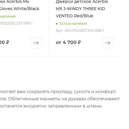
ки Acerbis Mx
Джерси детское Acerbis
Gloves White/Black
MX J-WINDY THREE KID
VENTED Red/Blue
 наличии
U0025592.237.068-1
Есть в наличии
Арт.: SKU0024817.344.068-1
00 ₽
от
4 700 ₽
огает вам сохранять прохладу, сухость и комфорт.
ела. Облегченные манжеты на рукавах обеспечивают
 останется аккуратно заправленным в штаны.