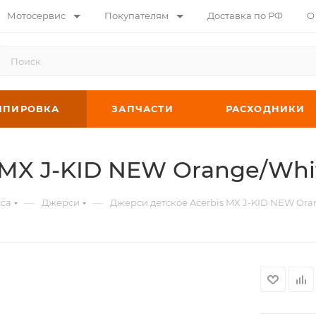
Мотосервис
Покупателям
Доставка по РФ
О
ИПИРОВКА
ЗАПЧАСТИ
РАСХОДНИКИ
 MX J-KID NEW Orange/Whi
—
—
сса
Джерси
Джерси детское Acerbis MX J-KID NEW Ora