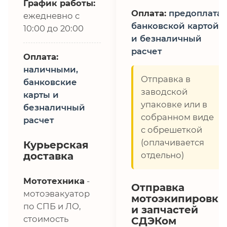
График работы:
Оплата:
предоплата,
ежедневно с
банковской картой
10:00 до 20:00
и безналичный
расчет
Оплата:
наличными,
Отправка в
банковские
заводской
карты и
упаковке или в
безналичный
собранном виде
расчет
с обрешеткой
(оплачивается
Курьерская
доставка
отдельно)
Мототехника
-
Отправка
мотоэвакуатор
мотоэкипировки
по СПБ и ЛО,
и запчастей
стоимость
СДЭКом