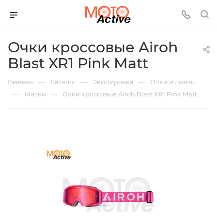
Очки кроссовые Airoh
Blast XR1 Pink Matt
—
—
—
Главная
Каталог
Экипировка
Очки и линзы
—
—
Маски
Очки кроссовые Airoh Blast XR1 Pink Matt