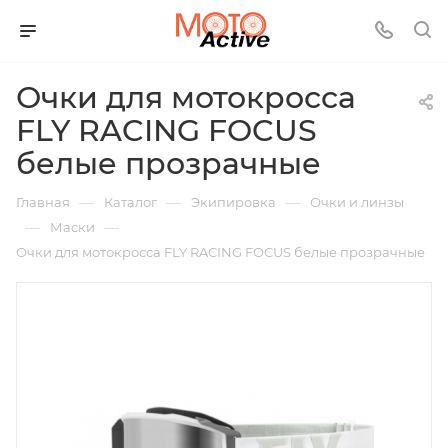
Очки для мотокросса
FLY RACING FOCUS
белые прозрачные
—
—
—
Главная
Каталог
Экипировка
Очки и линзы
—
—
Маски
Очки для мотокросса FLY RACING FOCUS белые прозрачные