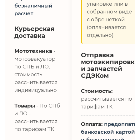
упаковке или в
безналичный
собранном виде
расчет
с обрешеткой
(оплачивается
Курьерская
доставка
отдельно)
Мототехника
-
Отправка
мотоэвакуатор
мотоэкипировки
по СПБ и ЛО,
и запчастей
стоимость
СДЭКом
рассчитывается
индивидуально
Стоимость:
рассчитывается по
Товары
- По СПб
тарифам ТК
и ЛО -
рассчитывается
Оплата:
предоплата,
по тарифам ТК
банковской картой
и безналичный