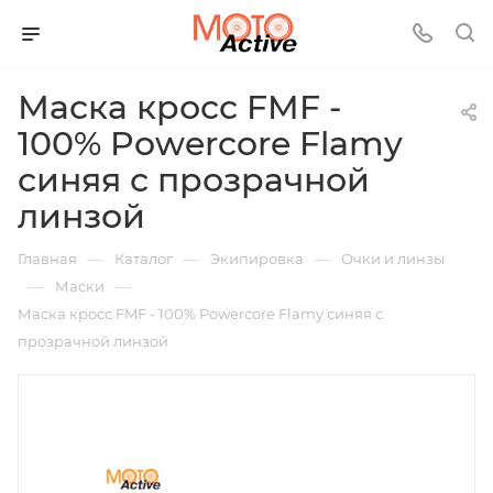
Маска кросс FMF -
100% Powercore Flamy
синяя с прозрачной
линзой
—
—
—
Главная
Каталог
Экипировка
Очки и линзы
—
—
Маски
Маска кросс FMF - 100% Powercore Flamy синяя с
прозрачной линзой