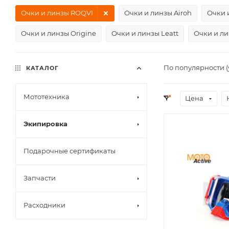
Очки и линзы ROQVI
Очки и линзы Airoh
Очки 
Очки и линзы Origine
Очки и линзы Leatt
Очки и л
По популярности 
КАТАЛОГ
Мототехника
Цена
Экипировка
Подарочные сертификаты
Запчасти
Расходники