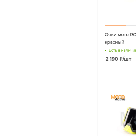
Очки мото RO
красный
Есть в наличи
2 190
₽
/шт