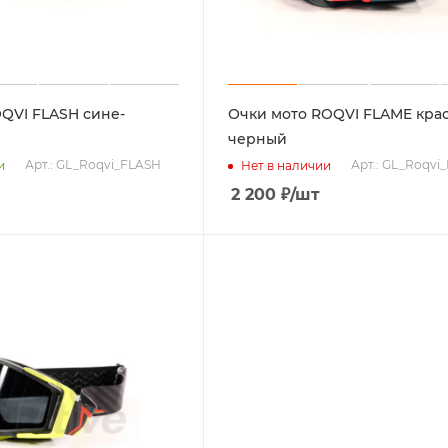
QVI FLASH сине-
Очки мото ROQVI FLAME кра
черный
Арт.: GL_Roqvi_FLASH
Арт.: GL_Roqvi
и
Нет в наличии
2 200
₽
/шт