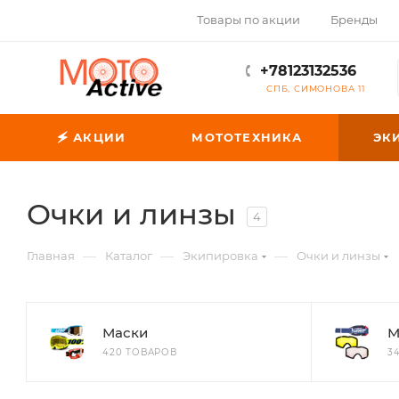
Товары по акции
Бренды
+78123132536
СПБ, СИМОНОВА 11
🗲 АКЦИИ
МОТОТЕХНИКА
ЭК
Очки и линзы
4
—
—
—
Главная
Каталог
Экипировка
Очки и линзы
Маски
М
420 ТОВАРОВ
3