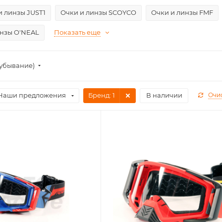
и линзы JUST1
Очки и линзы SCOYCO
Очки и линзы FMF
инзы O'NEAL
Показать еще
(убывание)
Наши предложения
Бренд
: 1
В наличии
Очи