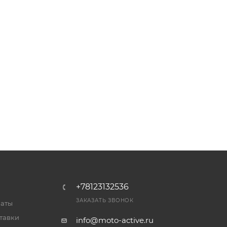
+78123132536
ЗАКАЗАТЬ ЗВОНОК
латы
тавки
info@moto-active.ru