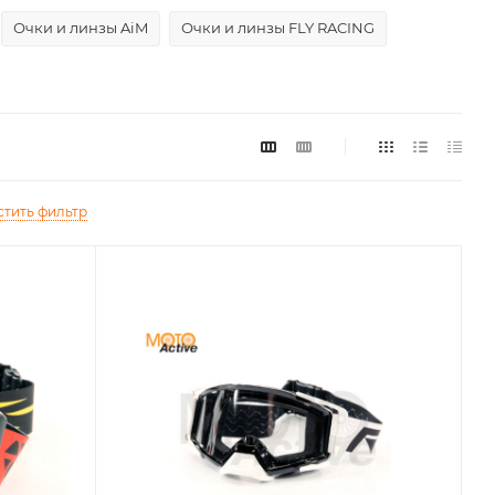
Очки и линзы AiM
Очки и линзы FLY RACING
стить фильтр