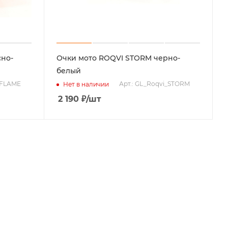
сно-
Очки мото ROQVI STORM черно-
белый
_FLAME
Арт.: GL_Roqvi_STORM
Нет в наличии
2 190
₽
/шт