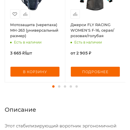
Мотозащита (черепаха)
Джерси FLY RACING
MH-263 (универсальный
WOMEN'S F-16, серая/
размер)
розовая/голубая
Есть в наличии
Есть в наличии
3 665
₽
/шт
от
2 905 ₽
В КОРЗИНУ
ПОДРОБНЕЕ
Описание
Этот стабилизирующий воротник эргономичной