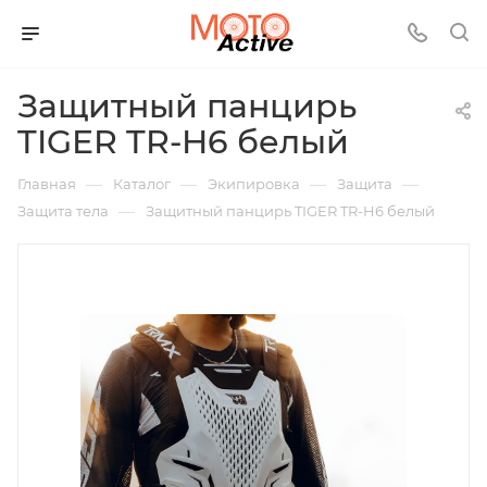
Защитный панцирь
TIGER TR-H6 белый
—
—
—
—
Главная
Каталог
Экипировка
Защита
—
Защита тела
Защитный панцирь TIGER TR-H6 белый