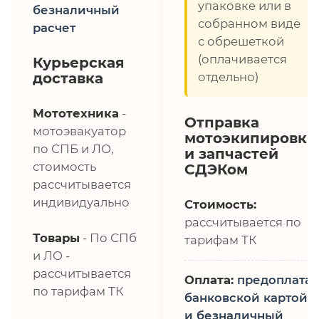
упаковке или в
безналичный
собранном виде
расчет
с обрешеткой
(оплачивается
Курьерская
доставка
отдельно)
Мототехника
-
Отправка
мотоэвакуатор
мотоэкипировки
по СПБ и ЛО,
и запчастей
стоимость
СДЭКом
рассчитывается
индивидуально
Стоимость:
рассчитывается по
Товары
- По СПб
тарифам ТК
и ЛО -
рассчитывается
Оплата:
предоплата,
по тарифам ТК
банковской картой
и безналичный