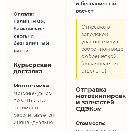
и безналичный
расчет
Оплата:
наличными,
Отправка в
банковские
заводской
карты и
упаковке или в
безналичный
собранном виде
расчет
с обрешеткой
(оплачивается
Курьерская
доставка
отдельно)
Мототехника
-
Отправка
мотоэвакуатор
мотоэкипировки
по СПБ и ЛО,
и запчастей
стоимость
СДЭКом
рассчитывается
индивидуально
Стоимость:
рассчитывается по