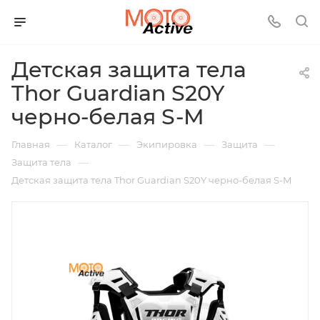
Детская защита тела
Thor Guardian S20Y
черно-белая S-M
—
—
—
—
Главная
Каталог
Экипировка
Защита
—
Защита тела
Детская защита тела Thor Guardian S20Y черно-белая S-M