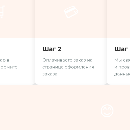

💳
Шаг 2
Шаг 
ар в
Оплачиваете заказ на
Мы свя
формите
странице оформления
и пров
заказа.
данные
😊