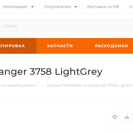
Мотосервис
Покупателям
Доставка по РФ
О
ИПИРОВКА
ЗАПЧАСТИ
РАСХОДНИКИ
nger 3758 LightGrey
—
ртка мембранная
Куртка FINNTRAIL Snowranger 3758 LightGr