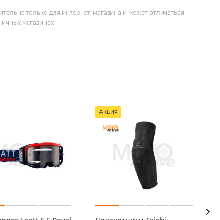
ительна только для интернет-магазина и может отличаться
зничных магазинах
Акция