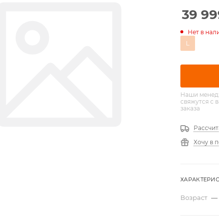
39 99
Нет в нал
L
Наши менед
свяжутся с 
заказа
Рассчит
Хочу в 
ХАРАКТЕРИ
Возраст
—