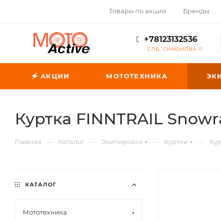
Товары по акции
Бренды
+78123132536
СПБ, СИМОНОВА 11
🗲 АКЦИИ
МОТОТЕХНИКА
ЭК
Куртка FINNTRAIL Snowra
—
—
—
—
Главная
Каталог
Экипировка
Куртки
Ку
КАТАЛОГ
Мототехника