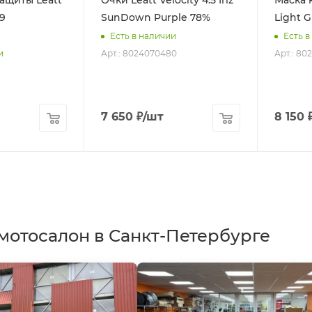
ащиты Leatt
Очки Leatt Velocity 4.5 Iriz
Маска к
19
SunDown Purple 78%
Light G
Есть в наличии
Есть в
Арт.: 8024070480
Арт.: 80
и
7 650
₽
/шт
8 150
мотосалон в Санкт-Петербурге