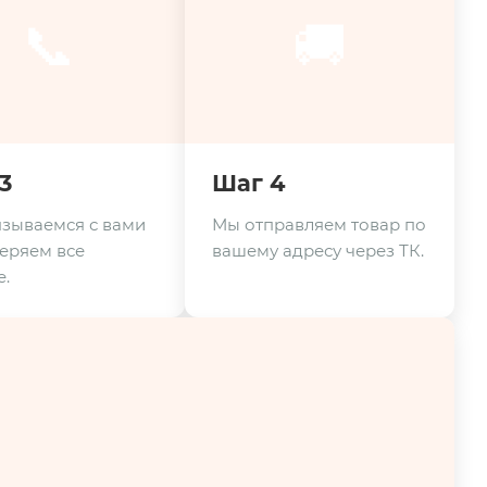
📞
🚚
3
Шаг 4
зываемся с вами
Мы отправляем товар по
еряем все
вашему адресу через ТК.
.