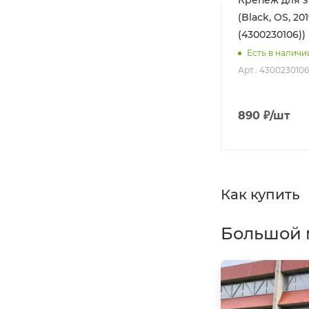
 2.0
Комбинезон Extreme 2.0
Крепеж для з
(XXL)
MAN Black Yellow Gray
(Black, OS, 20
2023 (M)
(4300230106))
Нет в наличии
Есть в наличи
Арт.: 880200-23-359-M
Арт.: 4300230106
37 000
₽
/шт
890
₽
/шт
Как купить
Большой 