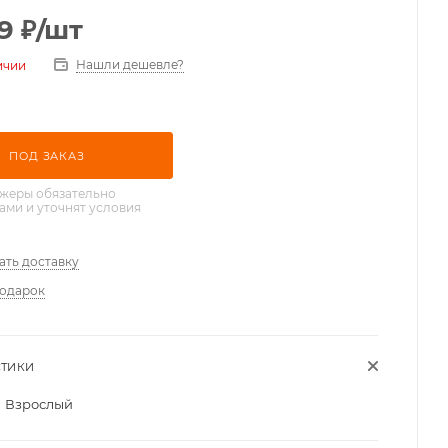
9
₽
/шт
Нашли дешевле?
ичии
ПОД ЗАКАЗ
жеры обязательно
вами и уточнят условия
ать доставку
подарок
СТИКИ
Взрослый