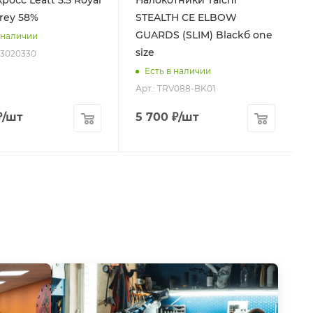
росс Leatt 5.5 Royal
Налокотники Taichi
rey 58%
STEALTH CE ELBOW
GUARDS (SLIM) Blackб one
 наличии
size
23020330
Есть в наличии
Арт.: TRV088-BK01
₽
/шт
5 700
₽
/шт