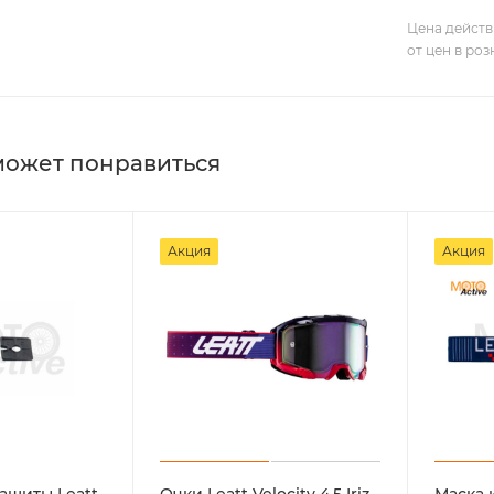
Цена действ
от цен в ро
может понравиться
Акция
Акция