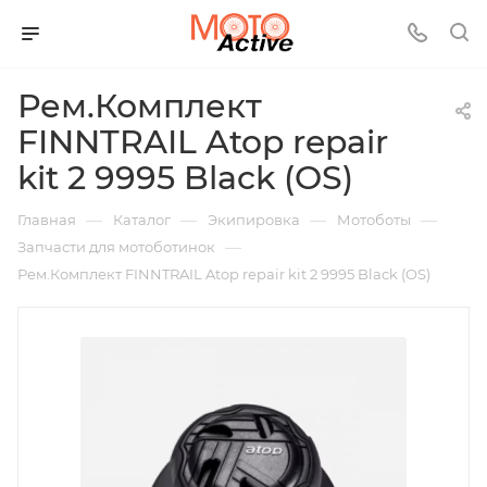
Рем.Комплект
FINNTRAIL Atop repair
kit 2 9995 Black (OS)
—
—
—
—
Главная
Каталог
Экипировка
Мотоботы
—
Запчасти для мотоботинок
Рем.Комплект FINNTRAIL Atop repair kit 2 9995 Black (OS)