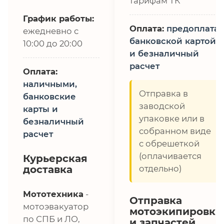
тарифам ТК
График работы:
Оплата:
предоплата,
ежедневно с
банковской картой
10:00 до 20:00
и безналичный
расчет
Оплата:
наличными,
Отправка в
банковские
заводской
карты и
упаковке или в
безналичный
собранном виде
расчет
с обрешеткой
(оплачивается
Курьерская
доставка
отдельно)
Мототехника
-
Отправка
мотоэвакуатор
мотоэкипировки
по СПБ и ЛО,
и запчастей