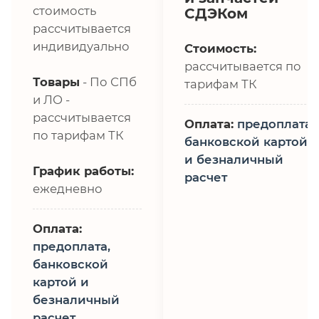
стоимость
СДЭКом
рассчитывается
индивидуально
Стоимость:
рассчитывается по
Товары
- По СПб
тарифам ТК
и ЛО -
рассчитывается
Оплата:
предоплата,
по тарифам ТК
банковской картой
и безналичный
График работы:
расчет
ежедневно
Оплата:
предоплата,
банковской
картой и
безналичный
расчет