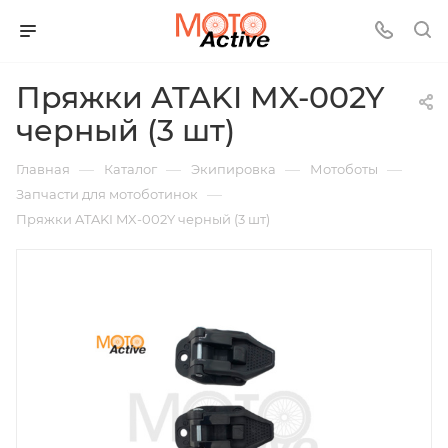
Пряжки ATAKI MX-002Y
черный (3 шт)
—
—
—
—
Главная
Каталог
Экипировка
Мотоботы
—
Запчасти для мотоботинок
Пряжки ATAKI MX-002Y черный (3 шт)