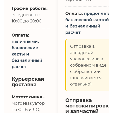
График работы:
Оплата:
предоплата,
ежедневно с
банковской картой
10:00 до 20:00
и безналичный
расчет
Оплата:
наличными,
Отправка в
банковские
заводской
карты и
упаковке или в
безналичный
собранном виде
расчет
с обрешеткой
(оплачивается
Курьерская
доставка
отдельно)
Мототехника
-
Отправка
мотоэвакуатор
мотоэкипировки
по СПБ и ЛО,
и запчастей