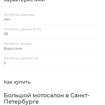
Мотоботы_шарниры
Нет
Мотоботы_размер (EUR)
38
Мотоботы_возраст
Взрослые
Мотоботы_размер (US)
5
Как купить
Большой мотосалон в Санкт-
Петербурге