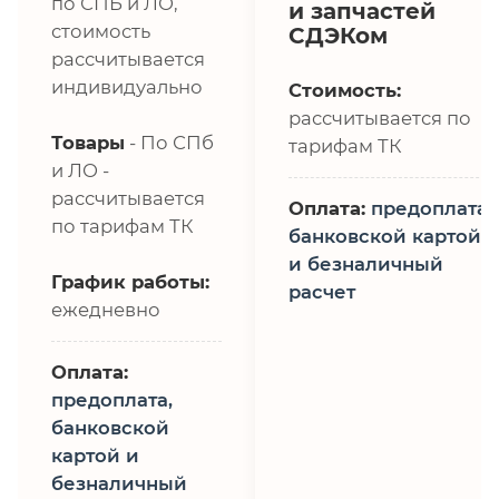
по СПБ и ЛО,
и запчастей
стоимость
СДЭКом
рассчитывается
индивидуально
Стоимость:
рассчитывается по
Товары
- По СПб
тарифам ТК
и ЛО -
рассчитывается
Оплата:
предоплата,
по тарифам ТК
банковской картой
и безналичный
График работы:
расчет
ежедневно
Оплата:
предоплата,
банковской
картой и
безналичный