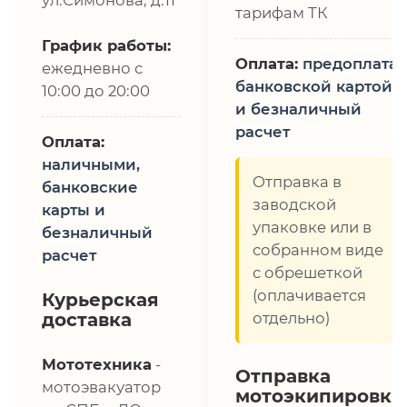
тарифам ТК
График работы:
Оплата:
предоплата,
ежедневно с
банковской картой
10:00 до 20:00
и безналичный
расчет
Оплата:
наличными,
Отправка в
банковские
заводской
карты и
упаковке или в
безналичный
собранном виде
расчет
с обрешеткой
(оплачивается
Курьерская
доставка
отдельно)
Мототехника
-
Отправка
мотоэвакуатор
мотоэкипировки