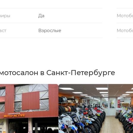
ниры
Да
Мотоб
аст
Взрослые
Мотобо
мотосалон в Санкт-Петербурге