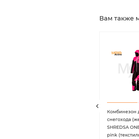
Вам также 
кофта
Футболка для мотокросса
Комбинезон 
FLY RACING KINETIC
снегохода (ж
ROCKSTAR 2020 черная/
SHREDSA ONE
белая/жёлтая
pink (текстил