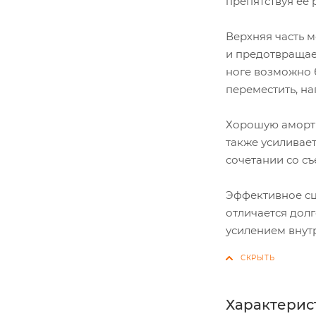
препятствуя ее
Верхняя часть 
и предотвращае
ноге возможно 
переместить, н
Хорошую аморти
также усиливает
сочетании со с
Эффективное сц
отличается долг
усилением внут
Характерис