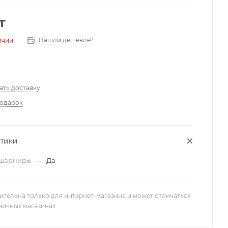
т
Нашли дешевле?
ичии
ать доставку
подарок
СТИКИ
_шарниры
—
Да
ительна только для интернет-магазина и может отличаться
зничных магазинах