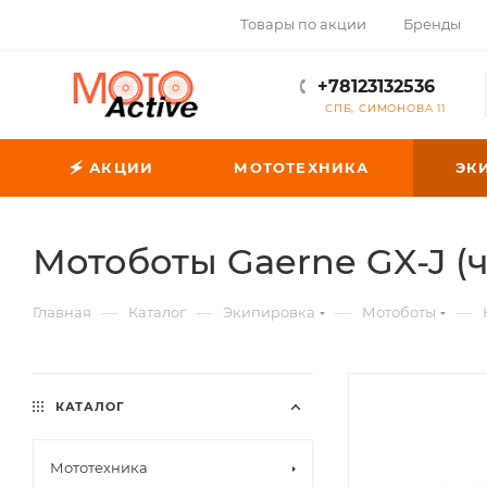
Товары по акции
Бренды
+78123132536
СПБ, СИМОНОВА 11
🗲 АКЦИИ
МОТОТЕХНИКА
ЭК
Мотоботы Gaerne GX-J (
—
—
—
—
Главная
Каталог
Экипировка
Мотоботы
КАТАЛОГ
Мототехника