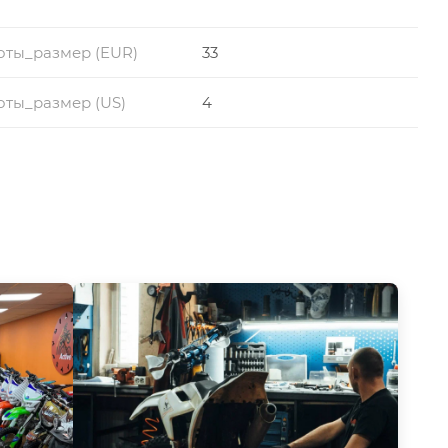
оты_размер (EUR)
33
ты_размер (US)
4