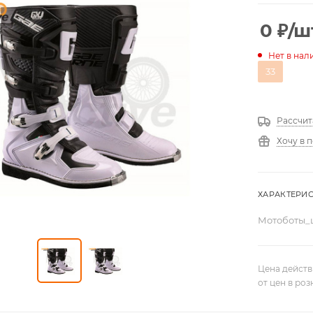
0
₽
/ш
Нет в нал
33
Рассчит
Хочу в 
ХАРАКТЕРИ
Мотоботы
Цена действ
от цен в ро