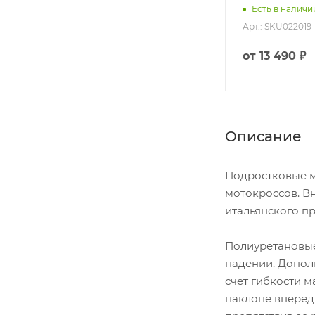
Нет в наличии
Есть в наличи
Арт.: SKU140126-929-7497-1
Арт.: SKU022019-
от
от
13 490 ₽
Описание
Подростковые м
мотокроссов. В
итальянского п
Полиуретановые
падении. Допол
счет гибкости 
наклоне вперед