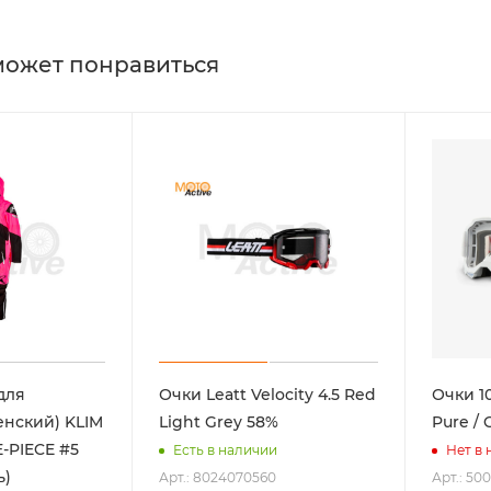
может понравиться
для
Очки Leatt Velocity 4.5 Red
Очки 1
енский) KLIM
Light Grey 58%
Pure / 
-PIECE #5
Есть в наличии
Нет в
ь)
Арт.: 8024070560
Арт.: 50