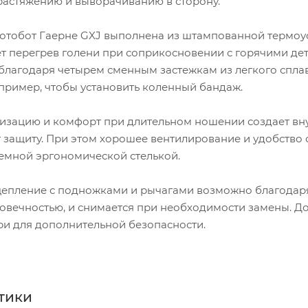
 растяжению и выворачиванию в сторону.
мотобот Гаерне GXJ выполнена из штампованной термоу
т перегрев голени при соприкосновении с горячими дет
благодаря четырем сменным застежкам из легкого сплав
апример, чтобы установить коленный бандаж.
зацию и комфорт при длительном ношении создает внут
 защиту. При этом хорошее вентилирование и удобство 
ъемной эргономической стелькой.
епление с подножками и рычагами возможно благодар
овечностью, и снимается при необходимости замены. До
ри для дополнительной безопасности.
тики