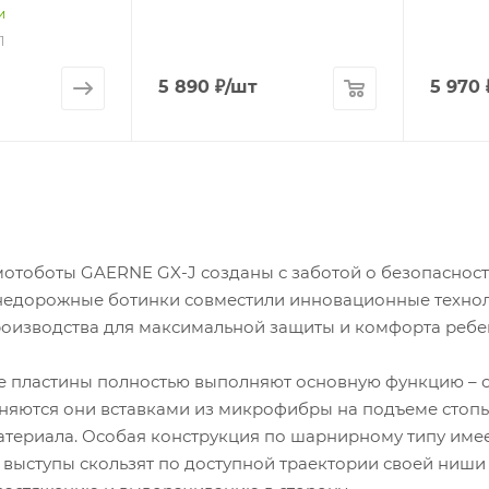
и
1
5 890
₽
/шт
5 970
отоботы GAERNE GX-J созданы с заботой о безопаснос
недорожные ботинки совместили инновационные техно
роизводства для максимальной защиты и комфорта ребе
 пластины полностью выполняют основную функцию – об
няются они вставками из микрофибры на подъеме стопы
материала. Особая конструкция по шарнирному типу имее
 выступы скользят по доступной траектории своей ниши 