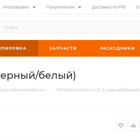
Мотосервис
Покупателям
Доставка по РФ
О
ИПИРОВКА
ЗАПЧАСТИ
РАСХОДНИКИ
черный/белый)
—
Кроссовые мотоботы
Мотоботы Gaerne GX-J (черный/белый)