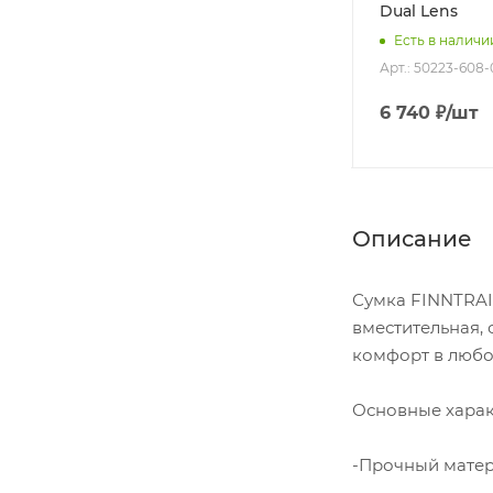
намерзания конденсата
Dual Lens
1
(тонкий верх)
Есть в наличи
Арт.: 100204
Арт.: 50223-608-
Нет в наличии
1 470
₽
/шт
6 740
₽
/шт
Описание
Сумка FINNTRAI
вместительная,
комфорт в любо
Основные харак
-Прочный матер