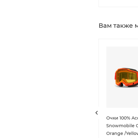
Вам также 
G F-16
Подшлемник
Очки 100% Acc
рные
ветрозащитный Зимний 2
Snowmobile 
с прорезью против
Orange /Yell