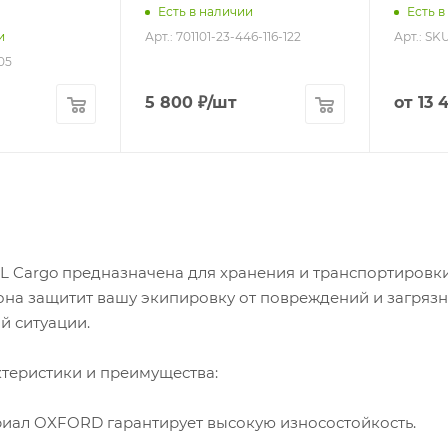
Есть в наличии
Есть в
Арт.: 701101-23-446-116-122
Арт.: SK
и
05
5 800
₽
/шт
от
13 
L Cargo предназначена для хранения и транспортировк
 она защитит вашу экипировку от повреждений и загряз
й ситуации.
теристики и преимущества:
иал OXFORD гарантирует высокую износостойкость.