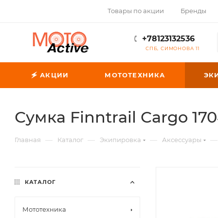
Товары по акции
Бренды
+78123132536
СПБ, СИМОНОВА 11
🗲 АКЦИИ
МОТОТЕХНИКА
ЭК
Сумка Finntrail Cargo 17
—
—
—
—
Главная
Каталог
Экипировка
Аксессуары
КАТАЛОГ
Мототехника