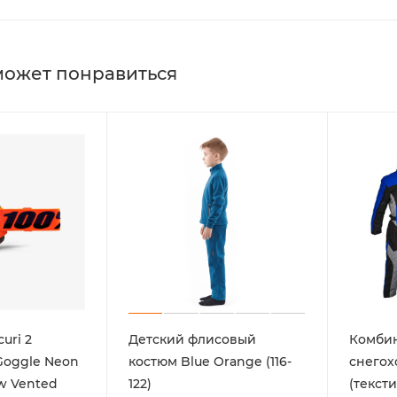
может понравиться
uri 2
Детский флисовый
Комбин
Goggle Neon
костюм Blue Orange (116-
снегох
ow Vented
122)
(тексти