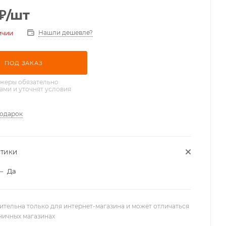
₽
/шт
Нашли дешевле?
ичии
ПОД ЗАКАЗ
жеры обязательно
вами и уточнят условия
подарок
СТИКИ
—
Да
ительна только для интернет-магазина и может отличаться
зничных магазинах