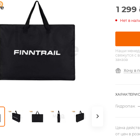
1 299
Нет в нал
Наши менед
свяжутся с 
заказа
Хочу в 
ХАРАКТЕРИ
Гидропак
Цена действ
от цен в ро