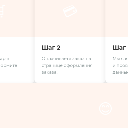

💳
Шаг 2
Шаг 
ар в
Оплачиваете заказ на
Мы свя
формите
странице оформления
и пров
заказа.
данные
😊