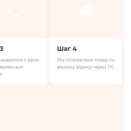
📞
🚚
3
Шаг 4
зываемся с вами
Мы отправляем товар по
еряем все
вашему адресу через ТК.
.